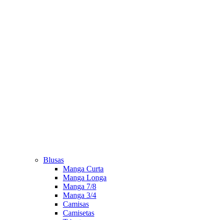
Blusas
Manga Curta
Manga Longa
Manga 7/8
Manga 3/4
Camisas
Camisetas